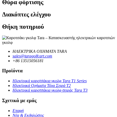
Θύρα φόρτισης
Διακόπτες ελέγχου
Θήκη ποτηριού
ΗΛΕΚΤΡΙΚΑ ΟΧΗΜΑΤΑ TARA
sales@taragolfcart.com
+86 13515056181
Προϊόντα
Ηλεκτρικά καροτσάκια γκολφ Tara T1 Series
Ηλεκτρικά Οχήματα Τέρα Σειρά T2
Ηλεκτρικά καροτσάκια γκολφ σειράς Tara T3
Σχετικά με εμάς
Επαφή
Νέα & Εκδηλώσεις