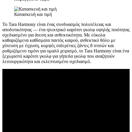
Κατασκευή και τιμή
Το Tara Harmony είναι ένας συνδυασμός πολυτέλειας και
αποδοτικότητας — ένα ηλεκτρικό καρότσι γκολφ υψηλής ποιότητας
σχεδιασμένο για άνεση και ανθεκτικότητα. Με εύκολα
καθαριζόμενα καθίσματα παντός καιρού, ανθεκτικό θόλο με
χύτευση με έγχυση, κομψές σιδερένιες ζάντες 8 ιντσών και
ρυθμιζόμενο τιμόνι για ομαλό χειρισμό, το Tara Harmony είναι ένα
ξεχωριστό καρότσι γκολφ για γήπεδα γκολφ που αναζητούν
λειτουργικότητα και εκλεπτυσμένο σχεδιασμό.