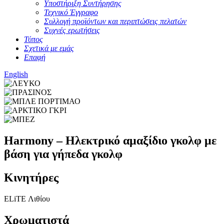
Υποστήριξη Συντήρησης
Τεχνικό Έγγραφο
Συλλογή προϊόντων και περιπτώσεις πελατών
Συχνές ερωτήσεις
Τύπος
Σχετικά με εμάς
Επαφή
English
Harmony – Ηλεκτρικό αμαξίδιο γκολφ με
βάση για γήπεδα γκολφ
Κινητήρες
ELiTE Λιθίου
Χρωματιστά