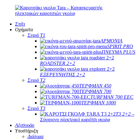
Σπίτι
Οχήματα
Σειρά T1
ΑΡΜΟΝΙΑ
SPIRIT PRO
ΠΝΕΥΜΑ PLUS
ROADSTER 2+2
ΕΞΕΡΕΥΝΗΤΗΣ 2+2
Σειρά T2
ΤΕΡΦΜΑΝ 450
ΤΕΡΦΜΑΝ 700
TURFMAN 700 EEC
ΤΕΡΦΜΑΝ 1000
Σειρά T3
T3 2+2 –
Σύγχρονο ηλεκτρικό καρότσι γκολφ
Αξεσουάρ
Υποστήριξη
Διάλυμα