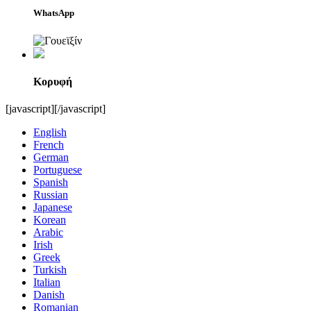
WhatsApp
Κορυφή
[javascript]
[/javascript]
English
French
German
Portuguese
Spanish
Russian
Japanese
Korean
Arabic
Irish
Greek
Turkish
Italian
Danish
Romanian