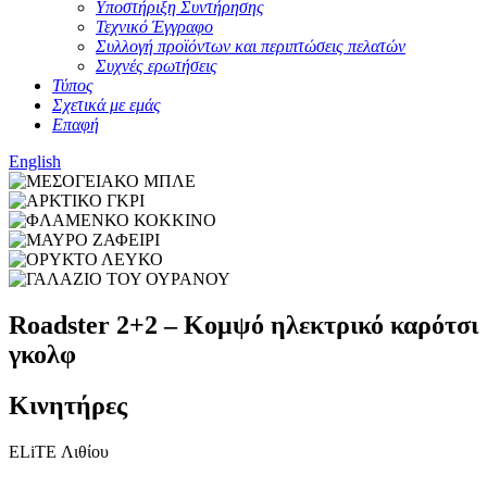
Υποστήριξη Συντήρησης
Τεχνικό Έγγραφο
Συλλογή προϊόντων και περιπτώσεις πελατών
Συχνές ερωτήσεις
Τύπος
Σχετικά με εμάς
Επαφή
English
Roadster 2+2 – Κομψό ηλεκτρικό καρότσι
γκολφ
Κινητήρες
ELiTE Λιθίου