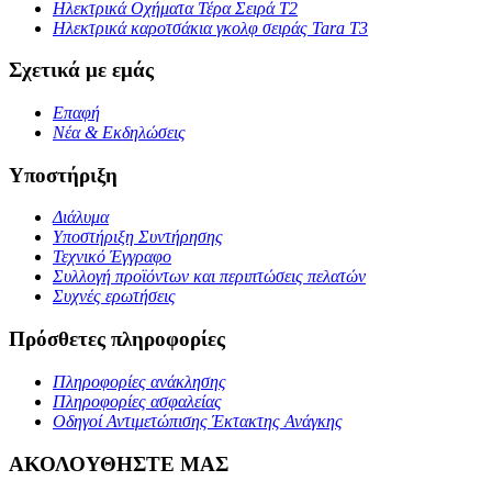
Ηλεκτρικά Οχήματα Τέρα Σειρά T2
Ηλεκτρικά καροτσάκια γκολφ σειράς Tara T3
Σχετικά με εμάς
Επαφή
Νέα & Εκδηλώσεις
Υποστήριξη
Διάλυμα
Υποστήριξη Συντήρησης
Τεχνικό Έγγραφο
Συλλογή προϊόντων και περιπτώσεις πελατών
Συχνές ερωτήσεις
Πρόσθετες πληροφορίες
Πληροφορίες ανάκλησης
Πληροφορίες ασφαλείας
Οδηγοί Αντιμετώπισης Έκτακτης Ανάγκης
ΑΚΟΛΟΥΘΗΣΤΕ ΜΑΣ