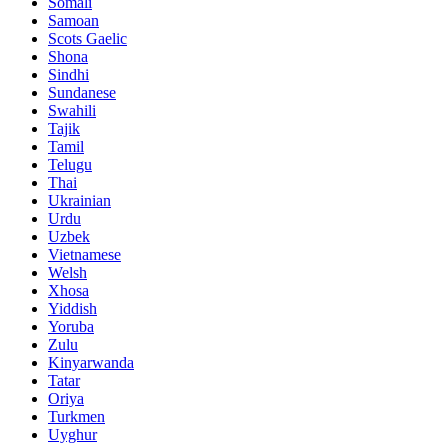
Somali
Samoan
Scots Gaelic
Shona
Sindhi
Sundanese
Swahili
Tajik
Tamil
Telugu
Thai
Ukrainian
Urdu
Uzbek
Vietnamese
Welsh
Xhosa
Yiddish
Yoruba
Zulu
Kinyarwanda
Tatar
Oriya
Turkmen
Uyghur