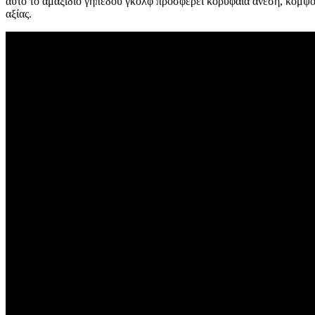
αυτό το αμαξίδιο γηπέδου γκολφ προσφέρει κορυφαία άνεση, κομψό
αξίας.