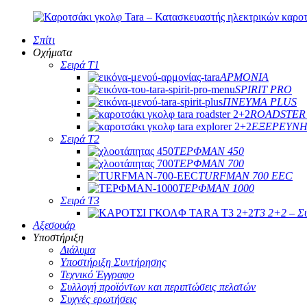
Σπίτι
Οχήματα
Σειρά T1
ΑΡΜΟΝΙΑ
SPIRIT PRO
ΠΝΕΥΜΑ PLUS
ROADSTER
ΕΞΕΡΕΥΝΗ
Σειρά T2
ΤΕΡΦΜΑΝ 450
ΤΕΡΦΜΑΝ 700
TURFMAN 700 EEC
ΤΕΡΦΜΑΝ 1000
Σειρά T3
T3 2+2 – Σύ
Αξεσουάρ
Υποστήριξη
Διάλυμα
Υποστήριξη Συντήρησης
Τεχνικό Έγγραφο
Συλλογή προϊόντων και περιπτώσεις πελατών
Συχνές ερωτήσεις