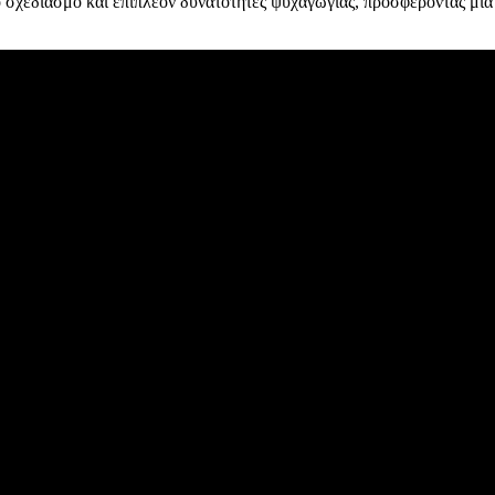
 σχεδιασμό και επιπλέον δυνατότητες ψυχαγωγίας, προσφέροντας μια