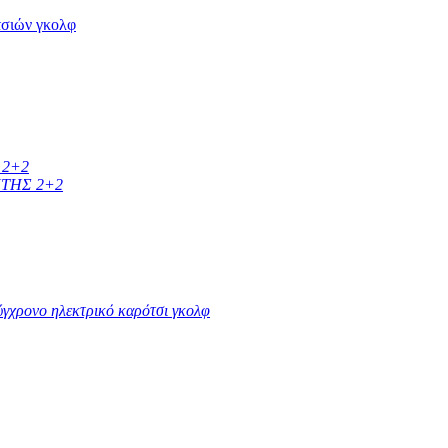
 2+2
ΤΗΣ 2+2
γχρονο ηλεκτρικό καρότσι γκολφ