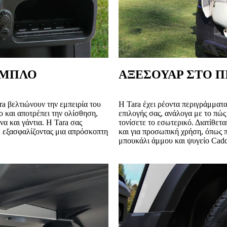
ΑΜΠΛΟ
ΑΞΕΣΟΥΑΡ ΣΤΟ Π
a βελτιώνουν την εμπειρία του
Η Tara έχει ρέοντα περιγράμματα
 και αποτρέπει την ολίσθηση,
επιλογής σας, ανάλογα με το πώς
α και γάντια. Η Tara σας
τονίσετε το εσωτερικό. Διατίθε
, εξασφαλίζοντας μια απρόσκοπτη
και για προσωπική χρήση, όπως 
μπουκάλι άμμου και ψυγείο Cadd