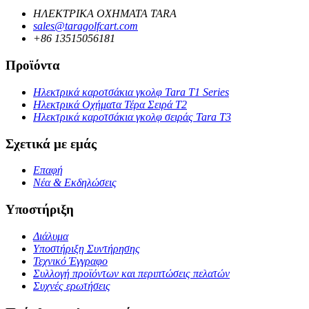
ΗΛΕΚΤΡΙΚΑ ΟΧΗΜΑΤΑ TARA
sales@taragolfcart.com
+86 13515056181
Προϊόντα
Ηλεκτρικά καροτσάκια γκολφ Tara T1 Series
Ηλεκτρικά Οχήματα Τέρα Σειρά T2
Ηλεκτρικά καροτσάκια γκολφ σειράς Tara T3
Σχετικά με εμάς
Επαφή
Νέα & Εκδηλώσεις
Υποστήριξη
Διάλυμα
Υποστήριξη Συντήρησης
Τεχνικό Έγγραφο
Συλλογή προϊόντων και περιπτώσεις πελατών
Συχνές ερωτήσεις