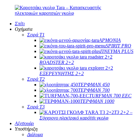
Σπίτι
Οχήματα
Σειρά T1
ΑΡΜΟΝΙΑ
SPIRIT PRO
ΠΝΕΥΜΑ PLUS
ROADSTER 2+2
ΕΞΕΡΕΥΝΗΤΗΣ 2+2
Σειρά T2
ΤΕΡΦΜΑΝ 450
ΤΕΡΦΜΑΝ 700
TURFMAN 700 EEC
ΤΕΡΦΜΑΝ 1000
Σειρά T3
T3 2+2 –
Σύγχρονο ηλεκτρικό καρότσι γκολφ
Αξεσουάρ
Υποστήριξη
Διάλυμα